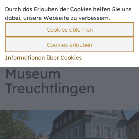
Hoher Kontrast
Angebote
Durch das Erlauben der Cookies helfen Sie uns
Häufig gesucht
dabei, unsere Webseite zu verbessern.
Rund um das Museum
Aktuelle Veranstaltungen
Cookies ablehnen
Führungen
Suche
Hilfe
Menü
Cookies erlauben
Das Museum
Informationen über Cookies
Museum
Treuchtlingen