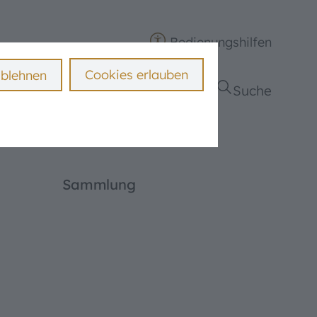
Bedienungshilfen
Cookies erlauben
ablehnen
te
Rund um das Museum
Suche
Museumscafé
rten und Schule
Karlsgraben
Treuchtlinger Stadttouren
Sammlung
Kulturelles Leben
m
Museen in der Region