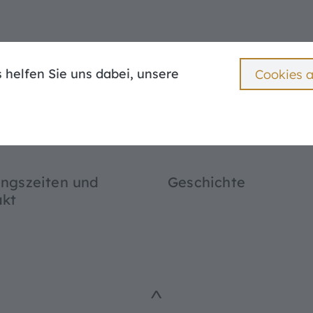
 helfen Sie uns dabei, unsere
Cookies 
Das Museum
Ausstellungen
Angebo
^
Ihr Besuch im Museum
Aktuelle Veranstaltungen
Führungen
Öffnungszeiten und Kontakt
Dauerausstellung
Angebote für Kinderga
Geschichte
Sonderausstellungen
Entdecker-Tour
ngszeiten und
Geschichte
Sammlung
Aurnhammer-Sammlung
MuT-App
akt
Förderverein
Geburtstag im Museu
Blog
^