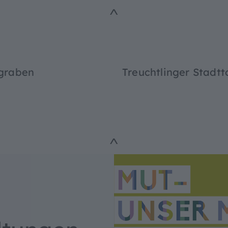
^
sgraben
Treuchtlinger Stadtt
^