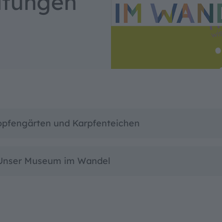
ltungen
ungshilfen
ße
pfengärten und Karpfenteichen
schriften
 Unser Museum im Wandel
ntrast