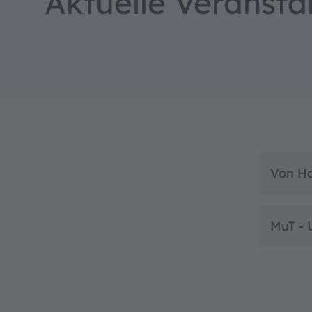
Aktuelle Veransta
Bedien
Textgrö
Von Ho
Standard
MuT -
Hoher Ko